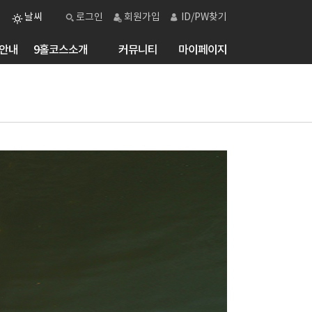
날씨
로그인
회원가입
ID/PW찾기
안내
9홀코스소개
커뮤니티
마이페이지