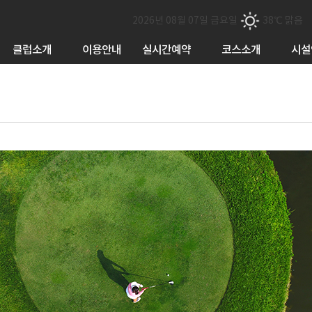
2026년 08월 07일 금요일
38℃ 맑음
클럽소개
이용안내
실시간예약
코스소개
시설