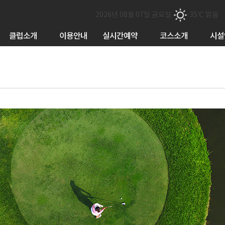
2026년 08월 07일 금요일
35℃ 맑음
클럽소개
이용안내
실시간예약
코스소개
시설