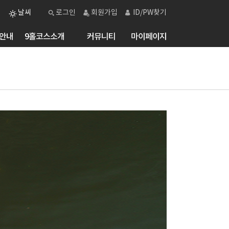
날씨
로그인
회원가입
ID/PW찾기
안내
9홀코스소개
커뮤니티
마이페이지